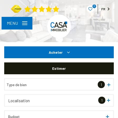
0
FR
MENU
Acheter
De l'ancien
Estimer
Type de bien
1
1
Localisation
Budget