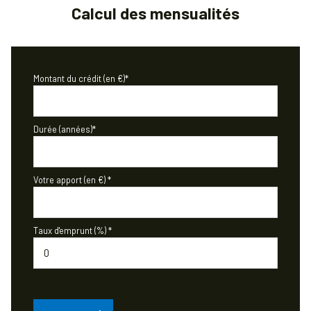
Calcul des mensualités
Montant du crédit (en €)*
Durée (années)*
Votre apport (en €) *
Taux d'emprunt (%) *