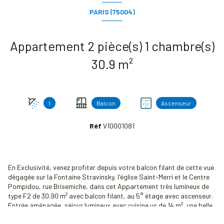
PARIS (75004)
Appartement 2 pièce(s) 1 chambre(s)
30.9 m²
1
Balcon
Ascenseur
Réf
V10001081
En Exclusivité, venez profiter depuis votre balcon filant de cette vue
dégagée sur la Fontaine Stravinsky, l'église Saint-Merri et le Centre
Pompidou, rue Brisemiche, dans cet Appartement très lumineux de
type F2 de 30.90 m² avec balcon filant, au 5° étage avec ascenseur.
Entrée aménagée, séjour lumineux avec cuisine us de 14 m², une belle
chambre de 12.3 m² donnant sur le balcon, salle d'eau avec wc.