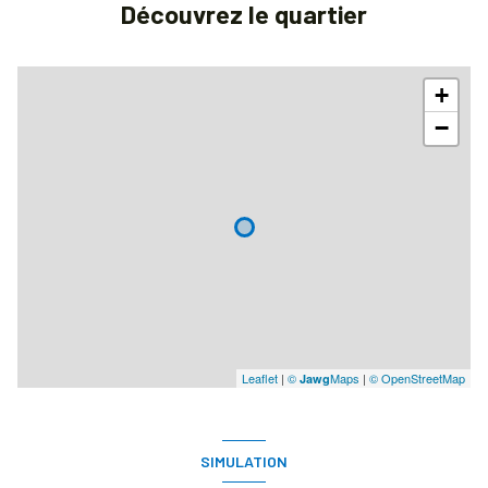
Découvrez le quartier
+
−
Leaflet
|
©
Maps
|
© OpenStreetMap
Jawg
SIMULATION