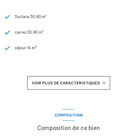
Surface 30,90 m²
carrez 30,90 m²
séjour 14 m²
1 chambre(s)
1 salle(s) d'eau
VOIR PLUS DE CARACTÉRISTIQUES
cuisine américaine (semi-équipée)
Chauffage individuel : convecteur (electrique)
COMPOSITION
exposition Ouest
Composition de ce bien