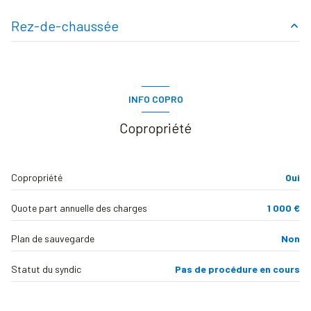
5ème étage
Rez-de-chaussée
6 étage(s)
cuisine
12.3 m²
ascenseur
salon/sejour
14 m²
INFO COPRO
salle de bain
2.4 m²
vue dégagée sur monuments
Copropriété
cave
Copropriété
Oui
balcon
Quote part annuelle des charges
1 000 €
interphone
Plan de sauvegarde
Non
Statut du syndic
Pas de procédure en cours