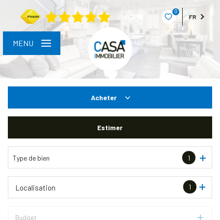
0
FR
MENU
Acheter
De l'ancien
Estimer
Type de bien
1
1
Localisation
Budget