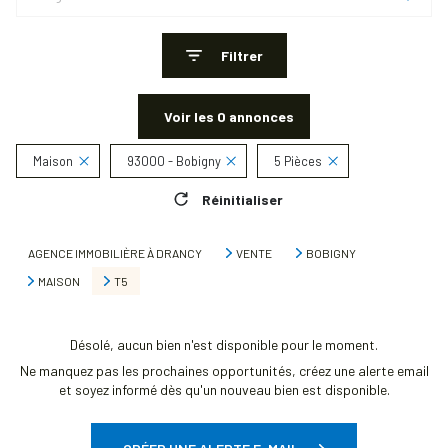
Filtrer
Voir les
0
annonces
Maison
93000 - Bobigny
5 Pièces
Réinitialiser
AGENCE IMMOBILIÈRE À DRANCY
VENTE
BOBIGNY
MAISON
T5
Désolé, aucun bien n'est disponible pour le moment.
Ne manquez pas les prochaines opportunités, créez une alerte email
et soyez informé dès qu'un nouveau bien est disponible.