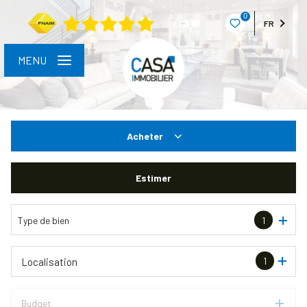
0
FR
MENU
Acheter
De l'ancien
Estimer
Type de bien
1
1
Localisation
Budget