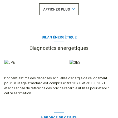
Parking en sous-sol, accès par ascenseur. Résidence de 2013.
Découvrez dès maintenant cet appartement grâce à sa Visite
AFFICHER PLUS
Virtuelle.
Classe énergie : C
Bien soumis au statut juridique de la Copropriété. Charges annuelles
de copropriété (Montant moyen annuel quote-part du budget
prévisionnel vendeur) : 1 785.48 €.
Honoraires charge vendeur. Agent Immobilier.
BILAN ÉNERGÉTIQUE
Les informations sur les risques auxquels ce bien est exposé sont
disponibles sur le site Géorisques : www.georisques.gouv.fr
Diagnostics énergetiques
Les informations sur les risques auxquels ce bien est exposé sont
disponibles sur le site
Géorisques
Montant estimé des dépenses annuelles d'énergie de ce logement
pour un usage standard est compris entre 267 € et 361 € . 2021
étant l'année de référence des prix de l'énergie utilisés pour établir
cette estimation.
A PROPOS DE CE BIEN