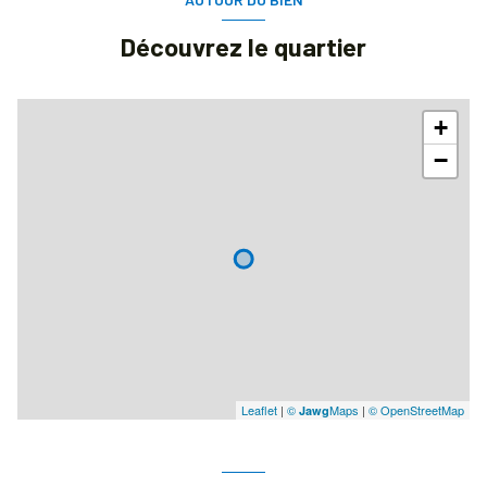
quartier LES OISEAUX, RER B DRANCY Les Oiseaux
Découvrez le quartier
accès handicapé
+
−
Leaflet
|
©
Maps
|
© OpenStreetMap
Jawg