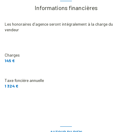
Chauffage individuel : radiateur (gaz)
Informations financières
1 garage(s)
Les honoraires d'agence seront intégralement à la charge du
vendeur
1 niveau(x)
1er étage
Charges
145 €
5 étage(s)
Taxe foncière annuelle
ascenseur
1 324 €
vue espaces verts
balcon
interphone
AUTOUR DU BIEN