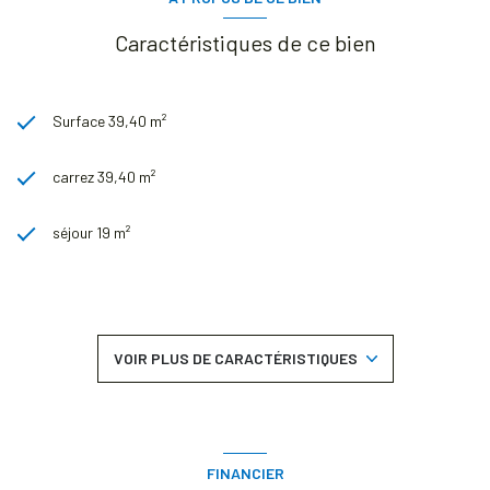
Caractéristiques de ce bien
Surface 39,40 m²
carrez 39,40 m²
séjour 19 m²
1 chambre(s)
1 salle(s) d'eau
VOIR PLUS DE CARACTÉRISTIQUES
construit en 2013
cuisine américaine (semi-équipée)
FINANCIER