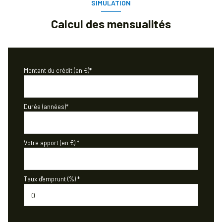
SIMULATION
Calcul des mensualités
Montant du crédit (en €)*
Durée (années)*
Votre apport (en €) *
Taux d'emprunt (%) *