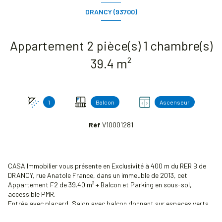
DRANCY (93700)
Appartement 2 pièce(s) 1 chambre(s)
39.4 m²
1
Balcon
Ascenseur
Réf
V10001281
CASA Immobilier vous présente en Exclusivité à 400 m du RER B de
DRANCY, rue Anatole France, dans un immeuble de 2013, cet
Appartement F2 de 39.40 m² + Balcon et Parking en sous-sol,
accessible PMR.
Entrée avec placard, Salon avec balcon donnant sur espaces verts,
coin cuisine, chambre avec placard, grande salle d'eau avec wc.