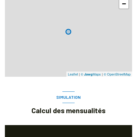
−
Leaflet
|
©
Maps
|
© OpenStreetMap
Jawg
SIMULATION
Calcul des mensualités