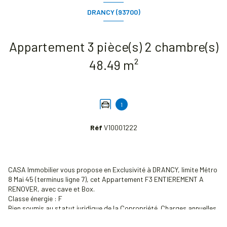
DRANCY (93700)
Appartement 3 pièce(s) 2 chambre(s)
48.49 m²
1
Réf
V10001222
CASA Immobilier vous propose en Exclusivité à DRANCY, limite Métro
8 Mai 45 (terminus ligne 7), cet Appartement F3 ENTIEREMENT A
RENOVER, avec cave et Box.
Classe énergie : F
Bien soumis au statut juridique de la Copropriété. Charges annuelles
de copropriété (Montant moyen annuel quote-part du budget