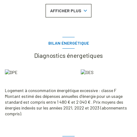
prévisionnel vendeur) : €.
Honoraires charge vendeur. Agent Immobilier.
AFFICHER PLUS
Les informations sur les risques auxquels ce bien est exposé sont
disponibles sur le site Géorisques : www.georisques.gouv.fr
Les informations sur les risques auxquels ce bien est exposé sont
disponibles sur le site
Géorisques
BILAN ÉNERGÉTIQUE
Diagnostics énergetiques
Logement à consommation énergétique excessive : classe F
Montant estimé des dépenses annuelles d'énergie pour un usage
standard est compris entre 1 480 € et 2 040 € . Prix moyens des
énergies indexés sur les années 2021, 2022 et 2023 (abonnements
compris).