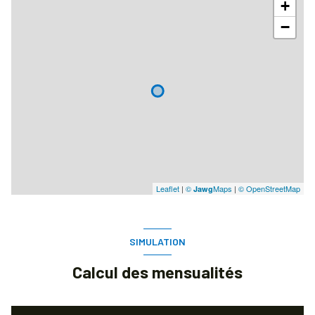
+
−
Leaflet
|
©
Maps
|
© OpenStreetMap
Jawg
SIMULATION
Calcul des mensualités