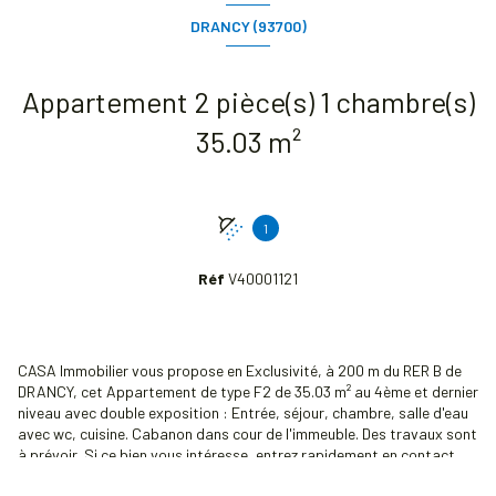
DRANCY (93700)
Appartement 2 pièce(s) 1 chambre(s)
35.03 m²
1
Réf
V40001121
CASA Immobilier vous propose en Exclusivité, à 200 m du RER B de
DRANCY, cet Appartement de type F2 de 35.03 m² au 4ème et dernier
niveau avec double exposition : Entrée, séjour, chambre, salle d'eau
avec wc, cuisine. Cabanon dans cour de l'immeuble. Des travaux sont
à prévoir. Si ce bien vous intéresse, entrez rapidement en contact
avec l'agence immobilière CASA Immobilier. Visite Virtuelle 360°